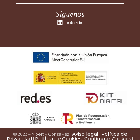
Síguenos
linkedin
Aviso legal
Política de
© 2023 – Albert y Gonzalvez |
|
Privacidad
Política de Cookies
Configurar Cookies
|
|
|